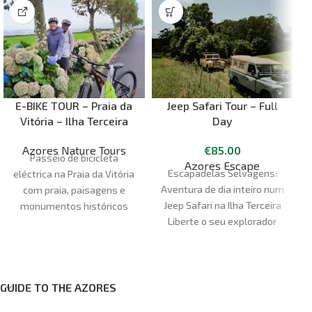
E-BIKE TOUR – Praia da
Jeep Safari Tour – Full
Vitória – Ilha Terceira
Day
Azores Nature Tours
€
85.00
Passeio de bicicleta
Azores Escape
Escapadelas Selvagens:
eléctrica na Praia da Vitória
Aventura de dia inteiro num
com praia, paisagens e
Jeep Safari na Ilha Terceira
monumentos históricos
Liberte o seu explorador
interior. Aperte o cinto e
p
prepare-se para uma
viagem cheia de adrenalina
pelo coração da Ilha
GUIDE TO THE AZORES
Terceira. O nosso Jeep