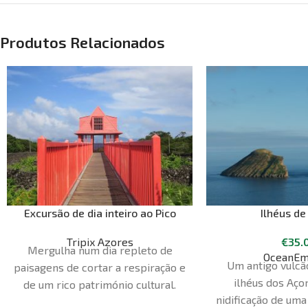
Produtos Relacionados
Excursão de dia inteiro ao Pico
Ilhéus de
Tripix Azores
€
35.
Mergulha num dia repleto de
OceanEm
Um antigo vulcã
paisagens de cortar a respiração e
ilhéus dos Açor
de um rico património cultural.
nidificação de uma
Explora as paisagens das vinhas,