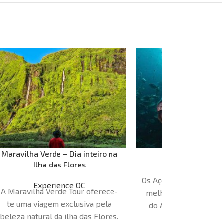
Maravilha Verde – Dia inteiro na
Mergulho cost
Ilha das Flores
Norberto Di
Os Açores são, sem dú
Experience OC
A Maravilha Verde Tour oferece-
melhores destinos d
te uma viagem exclusiva pela
do Atlântico. A noss
beleza natural da ilha das Flores.
mergulho decorre d