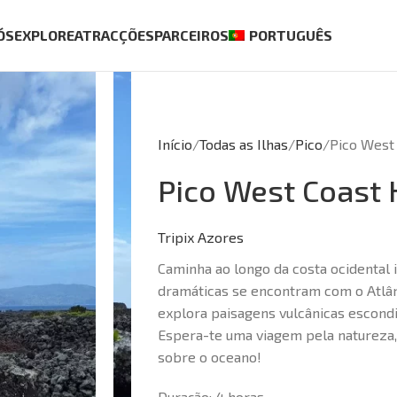
ÓS
EXPLORE
ATRACÇÕES
PARCEIROS
PORTUGUÊS
Início
Todas as Ilhas
Pico
Pico West
Pico West Coast 
Tripix Azores
Caminha ao longo da costa ocidental i
dramáticas se encontram com o Atlân
explora paisagens vulcânicas escondi
Espera-te uma viagem pela natureza, 
sobre o oceano!
Duração:
4 horas