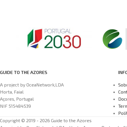
aves marinhas
Património Mundial da UNESCO,
Protegida, os Ilh
aprende sobre as tradições
são uma excele
baleeiras da ilha e maravilha-te
conheceres um do
com a costa rochosa que define o
das paisagens da 
carácter único do Pico.
Acompanhado pelo majestoso
Monte Pico, esta experiência
revela a autenticidade e
identidade da ilha, oferecendo
uma ligação mais profunda à sua
GUIDE TO THE AZORES
INF
natureza e cultura.
Duração - 8
Horas Ponto de encontro -
A project by OceaNetwork,LDA
Sob
Escritório do Tripix Açores
Horta, Faial
Con
Açores, Portugal
Doc
NIF 515484539
Ter
Polí
Copyright © 2019 - 2026 Guide to the Azores