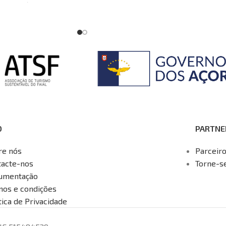
 e uma Área
explorador interior. Aperte o cinto
éus das Cabras
e prepare-se para uma viagem
nte forma de
cheia de adrenalina pelo coração
s pontos altos
da Ilha Terceira. O nosso Jeep
ilha Terceira.
Safari de dia inteiro promete uma
aventura todo-o-terreno como
nenhuma outra. Deixe o comum.
Conecte-se com o interior da
flores da Laurissilva; com a sua
flora e fauna únicas de uma forma
O
PARTNE
completamente diferente e
aventureira a bordo dos nossos
re nós
Parceir
veículos 4x4 descapotáveis
tacte-nos
Torne-s
preparados para aceder a lugares
umentação
distintos. Para além disso conheça
mos e condições
os pontos de maior interesse
tica de Privacidade
cultural e paisagístico da nossa
ilha.