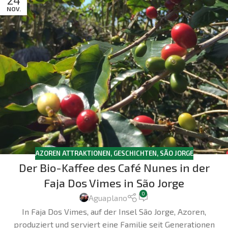
NOV.
AZOREN ATTRAKTIONEN
,
GESCHICHTEN
,
SÃO JORGE
Der Bio-Kaffee des Café Nunes in der
Faja Dos Vimes in São Jorge
0
Aguaplano
In Faja Dos Vimes, auf der Insel São Jorge, Azoren,
produziert und serviert eine Familie seit Generationen