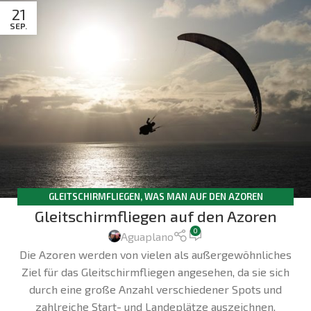
21
SEP.
GLEITSCHIRMFLIEGEN
,
WAS MAN AUF DEN AZOREN
Gleitschirmfliegen auf den Azoren
UNTERNEHMEN KANN
0
Aguaplano
Die Azoren werden von vielen als außergewöhnliches
Ziel für das Gleitschirmfliegen angesehen, da sie sich
durch eine große Anzahl verschiedener Spots und
zahlreiche Start- und Landeplätze auszeichnen.