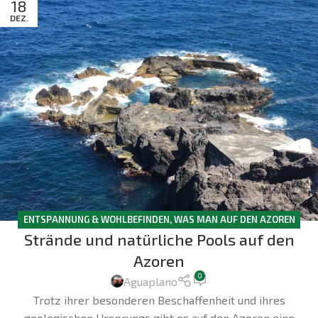
18
DEZ.
ENTSPANNUNG & WOHLBEFINDEN
,
WAS MAN AUF DEN AZOREN
Strände und natürliche Pools auf den
UNTERNEHMEN KANN
Azoren
0
Aguaplano
Trotz ihrer besonderen Beschaffenheit und ihres
geologischen Ursprungs gibt es auf den Azoren eine