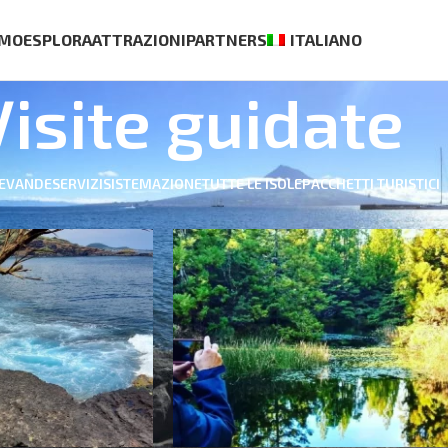
AMO
ESPLORA
ATTRAZIONI
PARTNERS
ITALIANO
Visite guidate
BEVANDE
SERVIZI
SISTEMAZIONE
TUTTE LE ISOLE
PACCHETTI TURISTICI