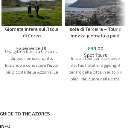
Giornata intera sull’Isola
Isola di Terceira – Tour di
di Corvo
mezza giornata a piedi
di Angra do Heroísmo
Experience OC
€
39.00
Una gita in barca a Corvo è a
Spot Tours
Inizia il tour con il prelievo
dir poco emozionante.
dal tuo hotel e raggiungi il
Iniziando a conoscere l'isola
centro della città in auto o a
più piccola delle Azzorre. La
piedi. Nel cuore della città,
giornata inizia presso il
D
passeggia per le strade
nostro negozio, di fronte
piene di monumenti
all'aeroporto di Santa Cruz
significativi per la storia
das Flores, o al porto di
delle isole Azzorre. Visita la
partenza.
Cattedrale di Angra do
GUIDE TO THE AZORES
Durata:
5h
Heroísmo (ingresso
Punto d'incontro:
Santa Cruz
INFO
facoltativo), una delle
das Flores
cattedrali cattoliche più