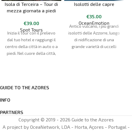
Isola di Terceira – Tour di
Isolotti delle capre
mezza giornata a piedi
€
35.00
di Angra do Heroísmo
OceanEmotion
€
39.00
Antico vulcano, i più grandi
Spot Tours
Inizia il tour con il prelievo
isolotti delle Azzorre, luogo
dal tuo hotel e raggiungi il
di nidificazione di una
centro della città in auto o a
grande varietà di uccelli
piedi. Nel cuore della città,
marini e Area Protetta,
passeggia per le strade
Ilhéus das Cabras è un
piene di monumenti
ottimo modo per conoscere
significativi per la storia
uno dei punti salienti del
delle isole Azzorre. Visita la
paesaggio dell'isola di
Cattedrale di Angra do
GUIDE TO THE AZORES
Terceira.
Heroísmo (ingresso
H
INFO
facoltativo), una delle
cattedrali cattoliche più
PARTNERS
controverse, e il Palácio dos
Copyright © 2019 - 2026 Guide to the Azores
Capitaes Generais (ingresso
A project by OceaNetwork, LDA - Horta, Açores - Portugal -
facoltativo), che fu