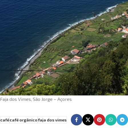
Faja dos Vimes, São Jorge – Açores
café
café orgânico
faja dos vimes