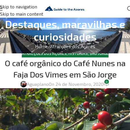
Skip to navigation
Skip to main content
Destaques, maravilhas e
curiosidades
Home
Atracções dos Açores
ATRACÇÕES DOS AÇORES
,
HISTÓRIAS
,
SÃO JORGE
O café orgânico do Café Nunes na
Faja Dos Vimes em São Jorge
0
Aguaplano
On 24 de Novembro, 2020