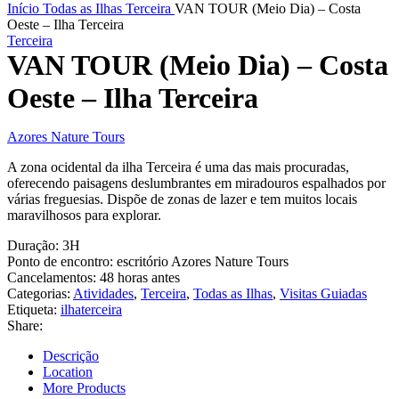
Início
Todas as Ilhas
Terceira
VAN TOUR (Meio Dia) – Costa
Oeste – Ilha Terceira
Terceira
VAN TOUR (Meio Dia) – Costa
Oeste – Ilha Terceira
Azores Nature Tours
A zona ocidental da ilha Terceira é uma das mais procuradas,
oferecendo paisagens deslumbrantes em miradouros espalhados por
várias freguesias. Dispõe de zonas de lazer e tem muitos locais
maravilhosos para explorar.
Duração:
3H
Ponto de encontro:
escritório Azores Nature Tours
Cancelamentos:
48 horas antes
Categorias:
Atividades
,
Terceira
,
Todas as Ilhas
,
Visitas Guiadas
Etiqueta:
ilhaterceira
Share:
Descrição
Location
More Products