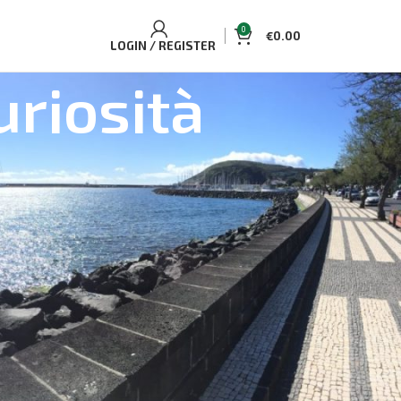
0
€
0.00
LOGIN / REGISTER
uriosità
ELLING TOURS AND ACCOMMODATIONS
uaplano Cottage accogliente
Single/Double
osservazione di balene e delfini sull'Isola di