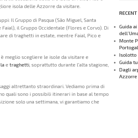
liore isola delle Azzorre da visitare.
RECENT
gruppi: Il Gruppo di Pasqua (São Miguel, Santa
Guida ai
e Faial), il Gruppo Occidentale (Flores e Corvo). Di
dell’Um
are di traghetti in estate, mentre Faial, Pico e
Monte Pi
Portogal
Isolotto
è meglio scegliere le isole da visitare e
Guida tu
ola
e
traghetti
, soprattutto durante l'alta stagione,
Dagli ar
Azzorre
aggi altrettanto straordinari. Vediamo prima di
emo quali sono i possibili itinerari in base al tempo
sizione solo una settimana, vi garantiamo che