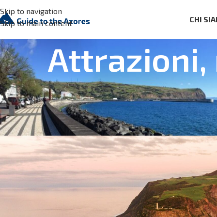
Skip to navigation
CHI SI
Skip to main content
Attrazioni,
ATTRAZIONI DELLE AZZORRE
,
IN
Qual è la migliore isola dell
Posted by
Guide to the Azores