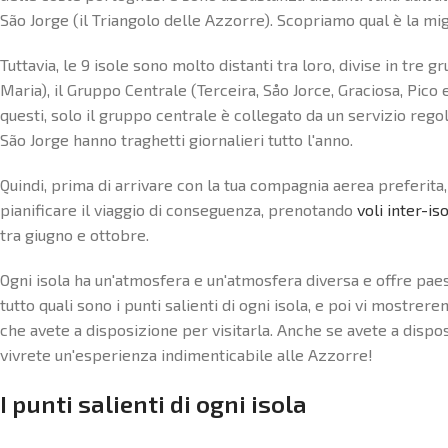
São Jorge (il Triangolo delle Azzorre). Scopriamo qual è la mig
Tuttavia, le 9 isole sono molto distanti tra loro, divise in tre 
Maria), il Gruppo Centrale (Terceira, Såo Jorce, Graciosa, Pico 
questi, solo il gruppo centrale è collegato da un servizio regol
São Jorge hanno traghetti giornalieri tutto l'anno.
Quindi, prima di arrivare con la tua compagnia aerea preferita, 
pianificare il viaggio di conseguenza, prenotando
voli inter-is
tra giugno e ottobre.
Ogni isola ha un'atmosfera e un'atmosfera diversa e offre paes
tutto quali sono i punti salienti di ogni isola, e poi vi mostrer
che avete a disposizione per visitarla. Anche se avete a dispo
vivrete un'esperienza indimenticabile alle Azzorre!
I punti salienti di ogni isola