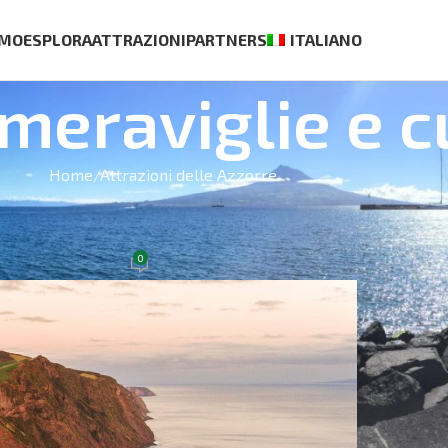
AMO
ESPLORA
ATTRAZIONI
PARTNERS
ITALIANO
 meraviglie e c
Home
Attrazioni delle Azzorre
BEST S
FO SULLE AZZORRE
e Azzorre da visitare?
0
On 9 Gennaio 2022
Casa Ag
€
70.00
Tour di 
Pico