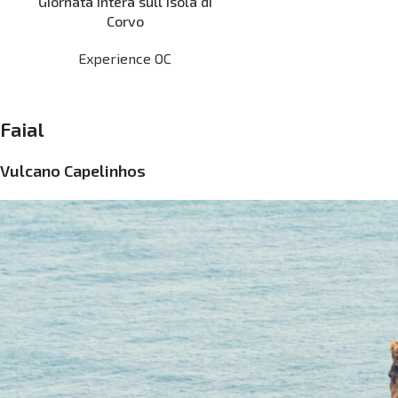
Giornata intera sull’Isola di
Corvo
Experience OC
Faial
Vulcano Capelinhos