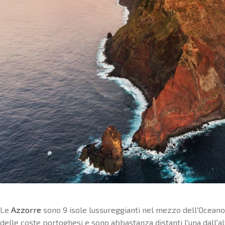
Le
Azzorre
sono 9 isole lussureggianti nel mezzo dell'Oceano A
delle coste portoghesi e sono abbastanza distanti l'una dall'alt