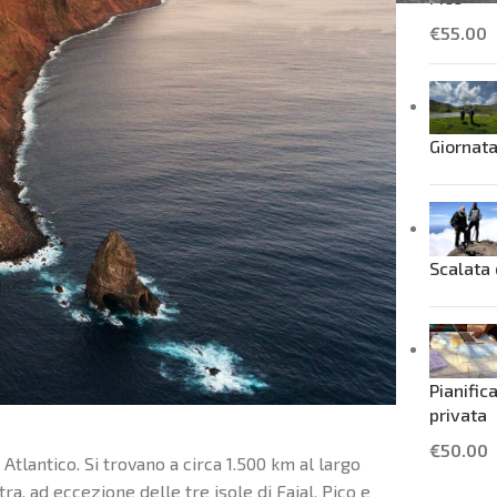
€
55.00
Giornata
Scalata 
Pianific
privata
€
50.00
tlantico. Si trovano a circa 1.500 km al largo
ra, ad eccezione delle tre isole di Faial, Pico e